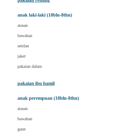
pakaian renang
Bumkins
anak laki-laki (18bln-8thn)
C
atasan
Cetaphil
bawahan
Chicco
setelan
Childlife
jaket
Clevamama
pakaian dalam
Cocolatte
Cottonseeds
pakaian ibu hamil
Cozy N Safe
anak perempuan (18bln-8thn)
Crane
atasan
Cybex
bawahan
D
gaun